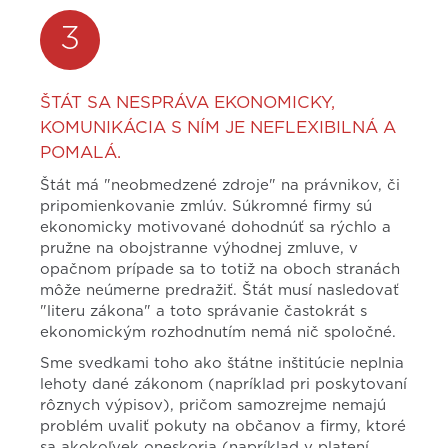
3
ŠTÁT SA NESPRÁVA EKONOMICKY,
KOMUNIKÁCIA S NÍM JE NEFLEXIBILNÁ A
POMALÁ.
Štát má "neobmedzené zdroje" na právnikov, či
pripomienkovanie zmlúv. Súkromné firmy sú
ekonomicky motivované dohodnúť sa rýchlo a
pružne na obojstranne výhodnej zmluve, v
opačnom prípade sa to totiž na oboch stranách
môže neúmerne predražiť. Štát musí nasledovať
"literu zákona" a toto správanie častokrát s
ekonomickým rozhodnutím nemá nič spoločné.
Sme svedkami toho ako štátne inštitúcie neplnia
lehoty dané zákonom (napríklad pri poskytovaní
rôznych výpisov), pričom samozrejme nemajú
problém uvaliť pokuty na občanov a firmy, ktoré
sa akokoľvek oneskoria (napríklad v platení