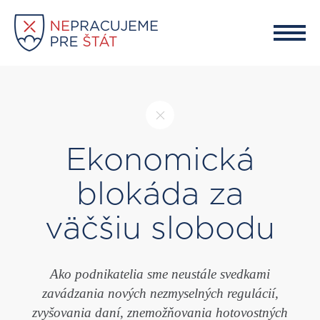
O PROJEKTE
ZOZNAM FIRIEM
ZAREGISTROVAŤ
Ekonomická
blokáda za
väčšiu slobodu
Ako podnikatelia sme neustále svedkami
zavádzania nových nezmyselných regulácií,
zvyšovania daní, znemožňovania hotovostných