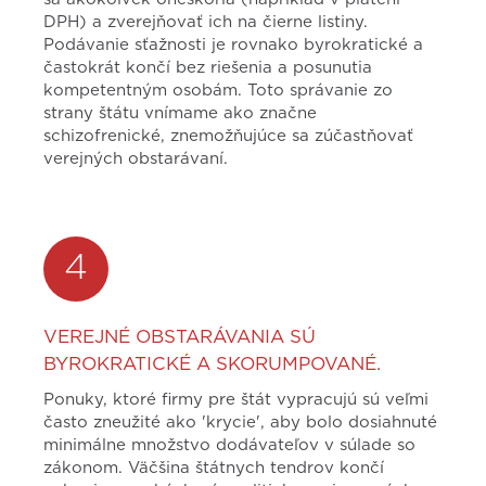
DPH) a zverejňovať ich na čierne listiny.
Podávanie sťažnosti je rovnako byrokratické a
častokrát končí bez riešenia a posunutia
kompetentným osobám. Toto správanie zo
strany štátu vnímame ako značne
schizofrenické, znemožňujúce sa zúčastňovať
verejných obstarávaní.
4
VEREJNÉ OBSTARÁVANIA SÚ
BYROKRATICKÉ A SKORUMPOVANÉ.
Ponuky, ktoré firmy pre štát vypracujú sú veľmi
často zneužité ako 'krycie', aby bolo dosiahnuté
minimálne množstvo dodávateľov v súlade so
zákonom. Väčšina štátnych tendrov končí