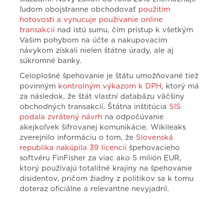
ľudom obojstranne obchodovať
použitím
hotovosti a vynucuje používanie online
transakcií
nad istú sumu, čím prístup k všetkým
Vašim pohybom na účte a nakupovacím
návykom získali nielen štátne úrady, ale aj
súkromné banky.
Celoplošné špehovanie je štátu umožňované tiež
povinným
kontrolným výkazom k DPH
, ktorý má
za následok, že štát vlastní databázu väčšiny
obchodných transakcií. Štátna inštitúcia
SIS
podala zvrátený návrh
na odpočúvanie
akejkoľvek šifrovanej komunikácie. Wikileaks
zverejnilo informáciu o tom, že
Slovenská
republika nakúpila 39 licencií
špehovacieho
softvéru FinFisher za viac ako 5 milión EUR,
ktorý používajú totalitné krajiny na špehovanie
disidentov, pričom žiadny z politikov sa k tomu
doteraz oficiálne a relevantne nevyjadril.