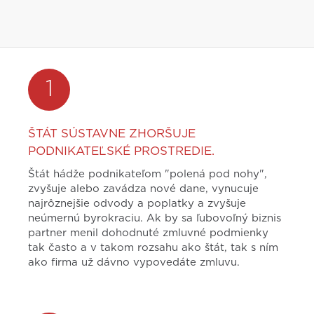
1
ŠTÁT SÚSTAVNE ZHORŠUJE
PODNIKATEĽSKÉ PROSTREDIE.
Štát hádže podnikateľom "polená pod nohy",
zvyšuje alebo zavádza nové dane, vynucuje
najrôznejšie odvody a poplatky a zvyšuje
neúmernú byrokraciu. Ak by sa ľubovoľný biznis
partner menil dohodnuté zmluvné podmienky
tak často a v takom rozsahu ako štát, tak s ním
ako firma už dávno vypovedáte zmluvu.