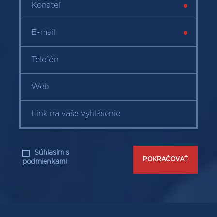
Z
p
Súhlasím s
POKRAČOVAŤ
podmienkami