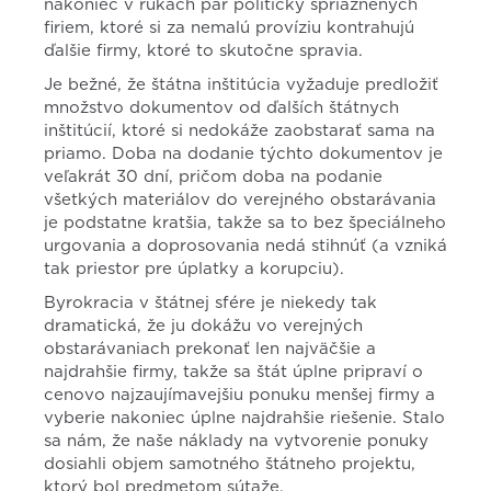
nakoniec v rukách pár politicky spriaznených
firiem, ktoré si za nemalú províziu kontrahujú
ďalšie firmy, ktoré to skutočne spravia.
Je bežné, že štátna inštitúcia vyžaduje predložiť
množstvo dokumentov od ďalších štátnych
inštitúcií, ktoré si nedokáže zaobstarať sama na
priamo. Doba na dodanie týchto dokumentov je
veľakrát 30 dní, pričom doba na podanie
všetkých materiálov do verejného obstarávania
je podstatne kratšia, takže sa to bez špeciálneho
urgovania a doprosovania nedá stihnúť (a vzniká
tak priestor pre úplatky a korupciu).
Byrokracia v štátnej sfére je niekedy tak
dramatická, že ju dokážu vo verejných
obstarávaniach prekonať len najväčšie a
najdrahšie firmy, takže sa štát úplne pripraví o
cenovo najzaujímavejšiu ponuku menšej firmy a
vyberie nakoniec úplne najdrahšie riešenie. Stalo
sa nám, že naše náklady na vytvorenie ponuky
dosiahli objem samotného štátneho projektu,
ktorý bol predmetom sútaže.