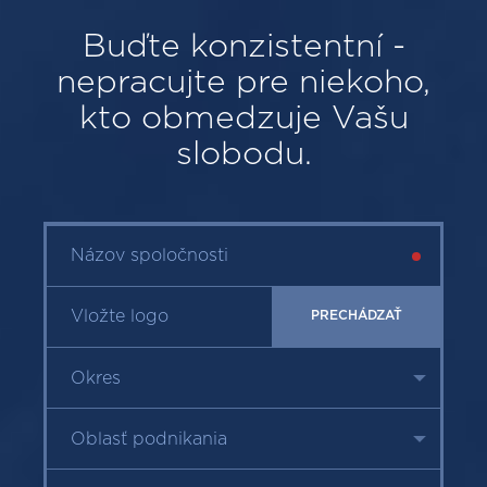
Buďte konzistentní -
nepracujte pre niekoho,
kto obmedzuje Vašu
slobodu.
Z
Vložte logo
PRECHÁDZAŤ
Z
k