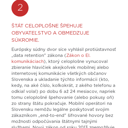
2
ŠTÁT CELOPLOŠNE ŠPEHUJE
OBYVATEĽSTVO A OBMEDZUJE
SÚKROMIE.
Európsky súdny dvor síce vyhlásil protiústavnosť
„data retention" zákona (
Zákon o El.
komunikáciach
), ktorý celoplošne vynucoval
zbieranie hlavičiek akejkoľvek mobilnej alebo
internetovej komunikácie všetkých občanov
Slovenska a ukladanie týchto informácii (kto,
kedy, na aké číslo, koľkokrát, z akého telefonu a
odkiaľ volal) po dobu 6 až 24 mesiacov, napriek
tomu celoplošné špehovanie (alebo pokusy oň)
zo strany štátu pokračuje. Mobilní operátori na
Slovensku nemôžu legálne poskytovať svojim
zákazníkom „end-to-end" šifrované hovory bez
možnosti odpočúvania štátnymi tajnými
službami. Nový zákon od roku 2013 znemožňuje